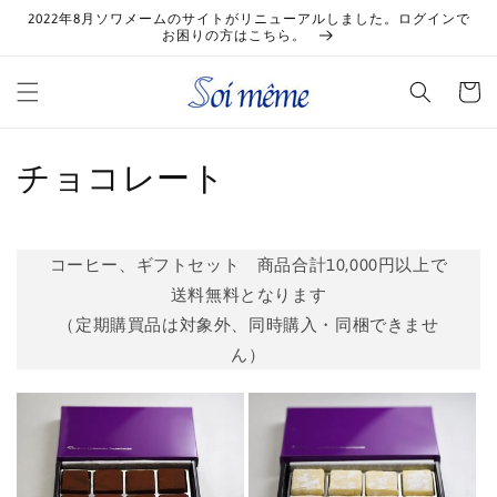
コンテ
2022年8月ソワメームのサイトがリニューアルしました。ログインで
ンツに
お困りの方はこちら。
進む
カ
ー
ト
コ
チョコレート
レ
ク
コーヒー、ギフトセット 商品合計10,000円以上で
送料無料となります
シ
（定期購買品は対象外、同時購入・同梱できませ
ョ
ん）
ン
: