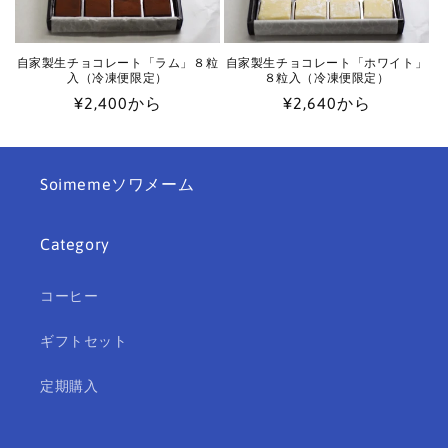
自家製生チョコレート「ラム」８粒
自家製生チョコレート「ホワイト」
入（冷凍便限定）
８粒入（冷凍便限定）
通
¥2,400から
通
¥2,640から
常
常
価
価
格
格
Soimemeソワメーム
Category
コーヒー
ギフトセット
定期購入