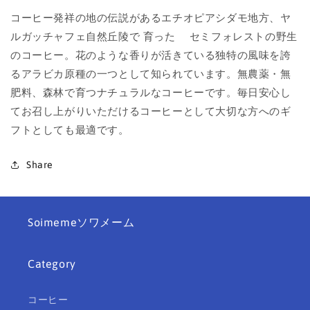
ッ
ッ
コーヒー発祥の地の伝説があるエチオピアシダモ地方、ヤ
ク
ク
ルガッチャフェ自然丘陵で 育った セミフォレストの野生
10
10
のコーヒー。花のような香りが活きている独特の風味を誇
個
個
るアラビカ原種の一つとして知られています。
無農薬・無
ア
ア
肥料、森林で育つナチュラルなコーヒーです。毎日安心し
ン
ン
てお召し上がりいただけるコーヒーとして大切な方へのギ
ド
ド
ロ
ロ
フトとしても最適です。
メ
メ
ダ
ダ
Share
エ
エ
チ
チ
オ
オ
Soimemeソワメーム
ピ
ピ
ア
ア
コ
コ
Category
ー
ー
ヒ
ヒ
コーヒー