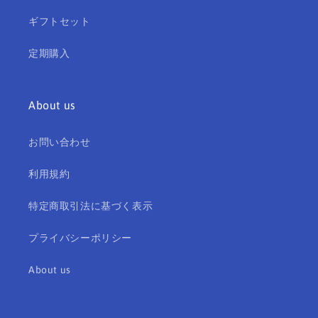
ー
ー
ヤ
ヤ
ギフトセット
ル
ル
ガ
ガ
定期購入
ッ
ッ
チ
チ
ャ
ャ
About us
フ
フ
ェ
ェ
お問い合わせ
の
の
数
数
利用規約
量
量
を
を
特定商取引法に基づく表示
減
増
プライバシーポリシー
ら
や
す
す
About us