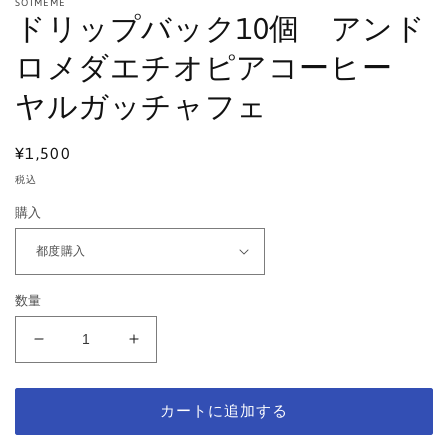
を
SOIMEME
ドリップバック10個 アンド
開
く
ロメダエチオピアコーヒー
ヤルガッチャフェ
通
¥1,500
常
税込
価
購入
格
数量
ド
ド
リ
リ
ッ
ッ
カートに追加する
プ
プ
バ
バ