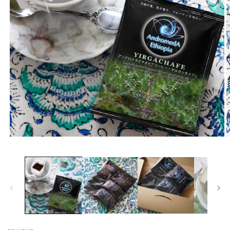
モ
ー
ダ
ル
で
メ
デ
ィ
ア
(1)
(