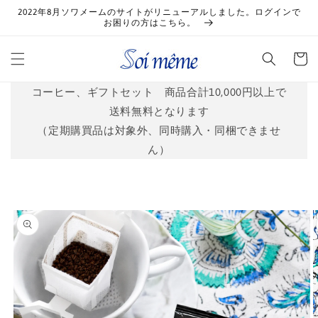
コンテ
2022年8月ソワメームのサイトがリニューアルしました。ログインで
ンツに
お困りの方はこちら。
進む
カ
ー
ト
コーヒー、ギフトセット 商品合計10,000円以上で
送料無料となります
（定期購買品は対象外、同時購入・同梱できませ
ん）
商品情
報にス
キップ