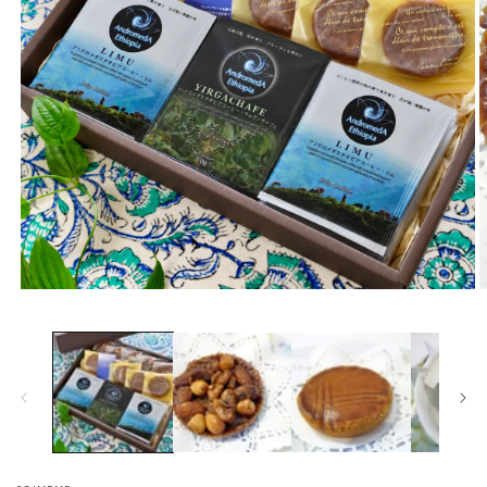
モ
ー
ダ
ル
で
メ
デ
ィ
ア
(1)
(