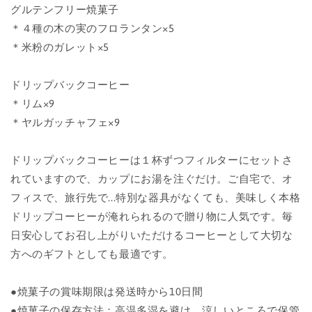
ク
ク
グルテンフリー焼菓子
18
18
＊４種の木の実のフロランタン×5
＆
＆
＊
米粉のガレット×5
焼
焼
菓
菓
ドリップバックコーヒー
子
子
10
10
＊
リム×9
ギ
ギ
＊
ヤルガッチャフェ×9
フ
フ
ト
ト
ドリップバックコーヒーは１杯ずつフィルターにセットさ
の
の
れていますので、カップにお湯を注ぐだけ。ご自宅で、オ
数
数
フィスで、旅行先で...特別な器具がなくても、美味しく本格
量
量
ドリップコーヒーが淹れられるので贈り物に人気です。毎
を
を
減
増
日安心してお召し上がりいただけるコーヒーとして大切な
ら
や
方へのギフトとしても最適です。
す
す
●焼菓子の賞味期限は発送時から10日間
●焼菓子の保存方法：高温多湿を避け、涼しいところで保管