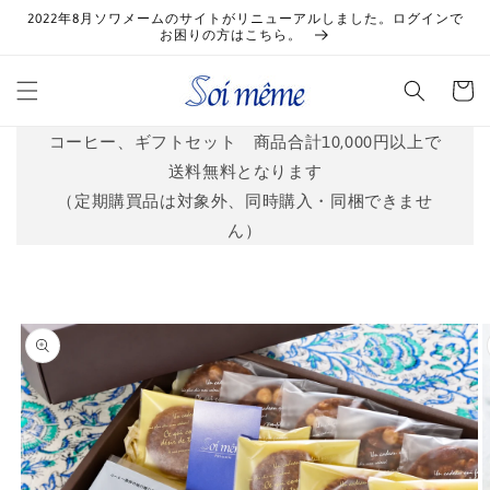
コンテ
2022年8月ソワメームのサイトがリニューアルしました。ログインで
ンツに
お困りの方はこちら。
進む
カ
ー
ト
コーヒー、ギフトセット 商品合計10,000円以上で
送料無料となります
（定期購買品は対象外、同時購入・同梱できませ
ん）
商品情
報にス
キップ