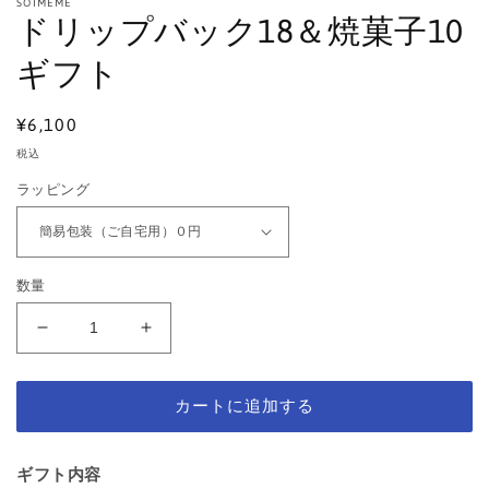
を
SOIMEME
ドリップバック18＆焼菓子10
開
く
ギフト
通
¥6,100
常
税込
価
ラッピング
格
数量
ド
ド
リ
リ
ッ
ッ
カートに追加する
プ
プ
バ
バ
ッ
ッ
ギフト内容